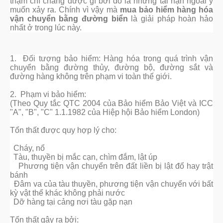
thậm chí chẳng được gì bởi đó là những tai nạn ngoài ý
muốn xảy ra. Chính vì vậy mà
mua bảo hiểm hàng hóa
vận chuyển bằng đường biển
là giải pháp hoàn hảo
nhất ở trong lúc này.
1. Đối tượng bảo hiểm:
Hàng hóa trong quá trình vận
chuyển bằng đường thủy, đường bộ, đường sắt và
đường hàng không trên phạm vi toàn thế giới.
2. Phạm vi bảo hiểm:
(Theo Quy tắc QTC 2004 của Bảo hiểm Bảo Việt và ICC
"A", "B", "C" 1.1.1982 của Hiệp hội Bảo hiểm London)
Tổn thất được quy hợp lý cho:
Cháy, nổ
Tàu, thuyền bị mắc cạn, chìm đắm, lật úp
Phương tiện vận chuyển trên đất liền bị lật đổ hay trật
bánh
Đâm va của tàu thuyền, phương tiện vận chuyển với bất
kỳ vật thể khác không phải nước
Dỡ hàng tại cảng nơi tàu gặp nạn
Tổn thất gây ra bởi: