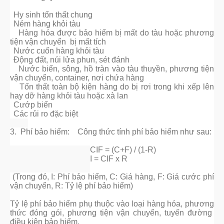
Hy sinh tổn thất chung
Ném hàng khỏi tàu
Hàng hóa được bảo hiểm bị mất do tàu hoặc phương
tiện vận chuyển bị mất tích
Nước cuốn hàng khỏi tàu
Động đất, núi lửa phun, sét đánh
Nước biển, sông, hồ tràn vào tàu thuyền, phương tiện
vận chuyển, container, nơi chứa hàng
Tổn thất toàn bộ kiện hàng do bị rơi trong khi xếp lên
hay dỡ hàng khỏi tàu hoặc xà lan
Cướp biển
Các rủi ro đặc biệt
3. Phí bảo hiểm:
Công thức tính phí bảo hiểm như sau:
CIF = (C+F) / (1-R)
I = CIF x R
(Trong đó, I: Phí bảo hiểm, C: Giá hàng, F: Giá cước phí
vận chuyển, R: Tỷ lệ phí bảo hiểm)
Tỷ lệ phí bảo hiểm phụ thuộc vào loại hàng hóa, phương
thức đóng gói, phương tiện vận chuyển, tuyến đường
điều kiện bảo hiểm.