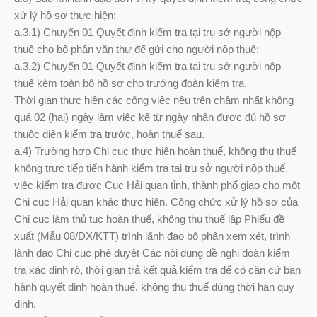
xử lý hồ sơ thực hiện:
a.3.1) Chuyển 01 Quyết định kiểm tra tại trụ sở người nộp
thuế cho bộ phận văn thư để gửi cho người nộp thuế;
a.3.2) Chuyển 01 Quyết định kiểm tra tại trụ sở người nộp
thuế kèm toàn bộ hồ sơ cho trưởng đoàn kiểm tra.
Thời gian thực hiện các công việc nêu trên chậm nhất không
quá 02 (hai) ngày làm việc kể từ ngày nhận được đủ hồ sơ
thuộc diện kiểm tra trước, hoàn thuế sau.
a.4) Trường hợp Chi cục thực hiện hoàn thuế, không thu thuế
không trực tiếp tiến hành kiểm tra tại trụ sở người nộp thuế,
việc kiểm tra được Cục Hải quan tỉnh, thành phố giao cho một
Chi cục Hải quan khác thực hiện. Công chức xử lý hồ sơ của
Chi cục làm thủ tục hoàn thuế, không thu thuế lập Phiếu đề
xuất (Mẫu 08/ĐX/KTT) trình lãnh đạo bộ phận xem xét, trình
lãnh đạo Chi cục phê duyệt Các nội dung đề nghị đoàn kiểm
tra xác định rõ, thời gian trả kết quả kiểm tra để có căn cứ ban
hành quyết định hoàn thuế, không thu thuế đúng thời hạn quy
định.