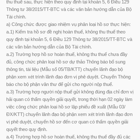
thu thuế sau, thực hiện theo quy định tại khoản 5, 6 Điều 129
Thông tư 38/2015/TT-BTC và các văn bản hướng dẫn của Bộ
Tài chính.
a) Công chức được giao nhiệm vụ phân loại hồ sơ thực hiện:
a.1) Kiểm tra hồ sơ đề nghị hoàn thuế, không thu thuế theo
quy định tại khoản 5, 6 Điều 129 Thông tư 38/2015/TT-BTC và
các văn bản hướng dẫn của Bộ Tài chính.
a.2) Trường hợp hồ sơ hoàn thuế, không thu thuế chưa đầy
đủ, công chức phân loại hồ sơ dự thảo Thông báo bổ sung
thông tin, tài liệu (Mẫu số 05/TB/KTT) chuyển lãnh đạo bộ
phận xem xét trình lãnh đạo đơn vị phê duyệt. Chuyển Thông
báo cho bộ phận văn thư để gửi cho người nộp thuế.
a.3) Trường hợp người nộp thuế gửi không đúng địa chỉ đơn vị
hải quan có thẩm quyền giải quyết, trong thời hạn 02 ngày làm
việc công chức phân loại hồ sơ lập phiếu đề xuất (Mẫu 03/
ĐX/KTT) chuyển lãnh đạo bộ phận xem xét trình lãnh đạo đơn
vị phê duyệt, chuyển hồ sơ đến cơ quan có thẩm quyền giải
quyết theo quy định.
a.4) Trường hợp hồ sơ hoàn thuế, không thu thuế đầy đủ các