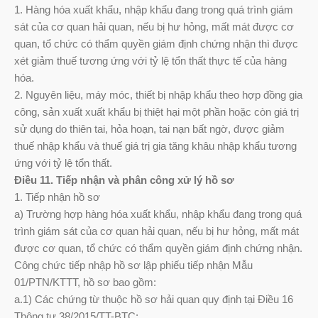
1. Hàng hóa xuất khẩu, nhập khẩu đang trong quá trình giám
sát của cơ quan hải quan, nếu bị hư hỏng, mất mát được cơ
quan, tổ chức có thẩm quyền giám định chứng nhận thì được
xét giảm thuế tương ứng với tỷ lệ tổn thất thực tế của hàng
hóa.
2. Nguyên liệu, máy móc, thiết bị nhập khẩu theo hợp đồng gia
công, sản xuất xuất khẩu bị thiệt hại một phần hoặc còn giá trị
sử dụng do thiên tai, hỏa hoạn, tai nạn bất ngờ, được giảm
thuế nhập khẩu và thuế giá trị gia tăng khâu nhập khẩu tương
ứng với tỷ lệ tổn thất.
Điều 11. Tiếp nhận và phân công xử lý hồ sơ
1. Tiếp nhận hồ sơ
a) Trường hợp hàng hóa xuất khẩu, nhập khẩu đang trong quá
trình giám sát của cơ quan hải quan, nếu bị hư hỏng, mất mát
được cơ quan, tổ chức có thẩm quyền giám định chứng nhận.
Công chức tiếp nhập hồ sơ lập phiếu tiếp nhận Mẫu
01/PTN/KTTT, hồ sơ bao gồm:
a.1) Các chứng từ thuộc hồ sơ hải quan quy định tại Điều 16
Thông tư 38/2015/TT-BTC;