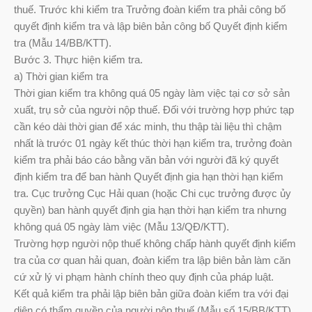
thuế. Trước khi kiểm tra Trưởng đoàn kiểm tra phải công bố
quyết định kiểm tra và lập biên bản công bố Quyết định kiểm
tra (Mẫu 14/BB/KTT).
Bước 3. Thực hiện kiểm tra.
a) Thời gian kiểm tra
Thời gian kiểm tra không quá 05 ngày làm việc tại cơ sở sản
xuất, trụ sở của người nộp thuế. Đối với trường hợp phức tạp
cần kéo dài thời gian để xác minh, thu thập tài liệu thì chậm
nhất là trước 01 ngày kết thúc thời hạn kiểm tra, trưởng đoàn
kiểm tra phải báo cáo bằng văn bản với người đã ký quyết
định kiểm tra để ban hành Quyết định gia hạn thời hạn kiểm
tra. Cục trưởng Cục Hải quan (hoặc Chi cục trưởng được ủy
quyền) ban hành quyết định gia hạn thời hạn kiểm tra nhưng
không quá 05 ngày làm việc (Mẫu 13/QĐ/KTT).
Trường hợp người nộp thuế không chấp hành quyết định kiểm
tra của cơ quan hải quan, đoàn kiểm tra lập biên bản làm căn
cứ xử lý vi phạm hành chính theo quy định của pháp luật.
Kết quả kiểm tra phải lập biên bản giữa đoàn kiểm tra với đại
diện có thẩm quyền của người nộp thuế (Mẫu số 15/BB/KTT).