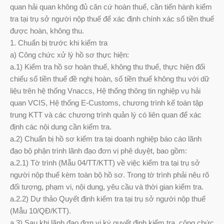
quan hải quan không đủ căn cứ hoàn thuế, cần tiến hành kiểm
tra tại trụ sở người nộp thuế để xác định chính xác số tiền thuế
được hoàn, không thu.
1. Chuẩn bị trước khi kiểm tra
a) Công chức xử lý hồ sơ thực hiện:
a.1) Kiểm tra hồ sơ hoàn thuế, không thu thuế, thực hiện đối
chiếu số tiền thuế đề nghị hoàn, số tiền thuế không thu với dữ
liệu trên hệ thống Vnaccs, Hệ thống thông tin nghiệp vụ hải
quan VCIS, Hệ thống E-Customs, chương trình kế toán tập
trung KTT và các chương trình quản lý có liên quan để xác
định các nội dung cần kiểm tra.
a.2) Chuẩn bị hồ sơ kiểm tra tại doanh nghiệp báo cáo lãnh
đạo bộ phận trình lãnh đạo đơn vị phê duyệt, bao gồm:
a.2.1) Tờ trình (Mẫu 04/TT/KTT) về việc kiểm tra tại trụ sở
người nộp thuế kèm toàn bộ hồ sơ. Trong tờ trình phải nêu rõ
đối tượng, phạm vi, nội dung, yêu cầu và thời gian kiểm tra.
a.2.2) Dự thảo Quyết định kiểm tra tại trụ sở người nộp thuế
(Mẫu 10/QĐ/KTT).
a.3) Sau khi lãnh đạo đơn vị ký quyết định kiểm tra, công chức