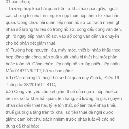
01 bản chụp;
- Trường hợp khai hải quan trên tờ khai hải quan giấy, ngoài
các chứng từ nêu trên, người nộp thuế nộp thêm tờ khai hải
quan. Công chức hải quan tiếp nhận hồ sơ có trách nhiệm ghi
nhận số lượng tài liệu có trong hồ sơ, đóng dấu công văn đến,
ghi rõ ngày tiếp nhận hồ sơ, vào sổ công văn đến và chuyển
cho bộ phận xét giảm thuế.
b) Trường hợp nguyên liệu, máy móc, thiết bị nhập khẩu theo
hợp đồng gia công, sản xuất xuất khẩu bị thiệt hại một phần
hoặc toàn bộ. Công chức tiếp nhập hồ sơ lập phiếu tiếp nhận
Mẫu 01/PTN/KTTT, hồ sơ bao gồm:
b.1) Các chứng từ thuộc hồ sơ hải quan quy định tại Điều 16
Thông tư 38/2015/TT-BTC;
b.2) Công văn yêu cầu xét giảm thuế của người nộp thuế có
nêu rõ: số tờ khai hải quan, tên hàng, số lượng, trị giá, nguyên
nhân dẫn đến thiệt hại, tỷ lệ tổn thất, số tiền thuế nhập khẩu,
thuế giá trị gia tăng trên tờ khai, số tiền thuế đề nghị được
giảm; cam kết chịu trách nhiệm trước pháp luật về các nội
dung đã khai báo;