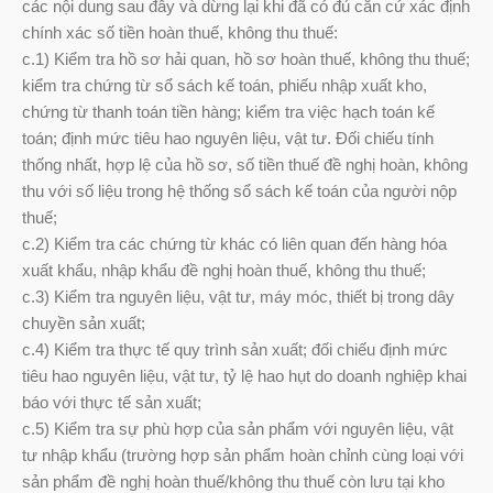
các nội dung sau đây và dừng lại khi đã có đủ căn cứ xác định
chính xác số tiền hoàn thuế, không thu thuế:
c.1) Kiểm tra hồ sơ hải quan, hồ sơ hoàn thuế, không thu thuế;
kiểm tra chứng từ sổ sách kế toán, phiếu nhập xuất kho,
chứng từ thanh toán tiền hàng; kiểm tra việc hạch toán kế
toán; định mức tiêu hao nguyên liệu, vật tư. Đối chiếu tính
thống nhất, hợp lệ của hồ sơ, số tiền thuế đề nghị hoàn, không
thu với số liệu trong hệ thống sổ sách kế toán của người nộp
thuế;
c.2) Kiểm tra các chứng từ khác có liên quan đến hàng hóa
xuất khẩu, nhập khẩu đề nghị hoàn thuế, không thu thuế;
c.3) Kiểm tra nguyên liệu, vật tư, máy móc, thiết bị trong dây
chuyền sản xuất;
c.4) Kiểm tra thực tế quy trình sản xuất; đối chiếu định mức
tiêu hao nguyên liệu, vật tư, tỷ lệ hao hụt do doanh nghiệp khai
báo với thực tế sản xuất;
c.5) Kiểm tra sự phù hợp của sản phẩm với nguyên liệu, vật
tư nhập khẩu (trường hợp sản phẩm hoàn chỉnh cùng loại với
sản phẩm đề nghị hoàn thuế/không thu thuế còn lưu tại kho