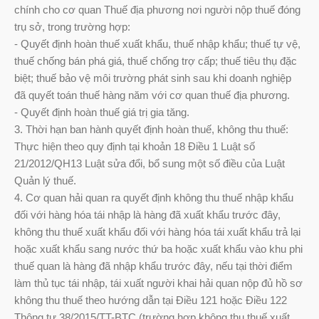
chính cho cơ quan Thuế địa phương nơi người nộp thuế đóng
trụ sở, trong trường hợp:
- Quyết định hoàn thuế xuất khẩu, thuế nhập khẩu; thuế tự vệ,
thuế chống bán phá giá, thuế chống trợ cấp; thuế tiêu thụ đặc
biệt; thuế bảo vệ môi trường phát sinh sau khi doanh nghiệp
đã quyết toán thuế hàng năm với cơ quan thuế địa phương.
- Quyết định hoàn thuế giá trị gia tăng.
3. Thời hạn ban hành quyết định hoàn thuế, không thu thuế:
Thực hiện theo quy định tại khoản 18 Điều 1 Luật số
21/2012/QH13 Luật sửa đổi, bổ sung một số điều của Luật
Quản lý thuế.
4. Cơ quan hải quan ra quyết định không thu thuế nhập khẩu
đối với hàng hóa tái nhập là hàng đã xuất khẩu trước đây,
không thu thuế xuất khẩu đối với hàng hóa tái xuất khẩu trả lại
hoặc xuất khẩu sang nước thứ ba hoặc xuất khẩu vào khu phi
thuế quan là hàng đã nhập khẩu trước đây, nếu tại thời điểm
làm thủ tục tái nhập, tái xuất người khai hải quan nộp đủ hồ sơ
không thu thuế theo hướng dẫn tại Điều 121 hoặc Điều 122
Thông tư 38/2015/TT-BTC (trường hợp không thu thuế xuất