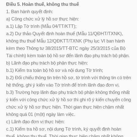
Điều 5. Hoàn thuế, không thu thuế
1. Ban hành quyết định:
a) Công chức xử lý hồ sơ thực hiện:
a.1) Lập Tờ trình (Mẫu 04/TT/KTT);
a.2) Dự thảo Quyết định hoàn thuế (Mẫu 11/QĐHT/TXNK),
không thu thuế Mẫu 12/QĐKTT/TXNK (Phụ lục VI ban hành
kèm theo Thông tư 38/2015/TT-BTC ngày 25/3/2015 của Bộ
Tài chính) kèm toàn bộ hồ sơ đến lãnh đạo phụ trách bộ phận.
b) Lãnh đạo phụ trách bộ phận thực hiện:
b.1) Kiểm tra toàn bộ hồ sơ và nội dung Tờ trình;
b.2) Đối chiếu thông tin trên hồ sơ, tờ trình với thông tin có trên
hệ thống, ghi ý kiến vào Tờ trình để trình lãnh đạo đơn vị.
b.3) Trường hợp lãnh đạo phụ trách bộ phận không thống nhất
ý kiến với công chức xử lý hồ sơ thì ghi rõ ý kiến chuyển công
chức xử lý hồ sơ thực hiện. Thời gian thực hiện chậm nhất
không quá 01 (một) ngày làm việc.
c) Lãnh đạo đơn vị thực hiện:
c.1) Kiểm tra hồ sơ, nội dung Tờ trình, ký quyết định hoàn
thuế, không thu thuế. Thời gian thực hiện chậm nhất không