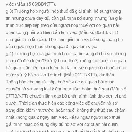
việc (Mẫu số 06/BB/KTT).
g.3) Trường hợp người nộp thuế đã giải trình, bổ sung thông
tin nhưng chưa đầy đủ, cần giải trình bổ sung, những lần giải
trình trực tiếp tiếp theo của người nộp thuế với cơ quan hải
quan cũng phải lập Biên bản làm việc (Mẫu số 06/BB/KTT)
như giải trình lần đầu. Thời hạn giải trình và bổ sung thông tin
của người nộp thuế không quá 3 ngày làm việc.
g.4) Trường hợp đã giải trình hoặc đã bổ sung đủ hồ sơ nhưng
chưa đủ điều kiện để xử lý hoàn thuế, không thu thuế, cơ quan
hải quan cần tiến hành kiểm tra tại trụ sở người nộp thuế, công
chức xử lý hồ sơ lập Tờ trình (Mẫu 04/TT/KTT), dự thảo
Thông báo cho người nộp thuế về việc cơ quan hải quan
chuyển hồ sơ sang loại kiểm tra trước, hoàn thuế sau (Mẫu số
07/TB/KTT) chuyển lãnh đạo bộ phận trình lãnh đạo đơn vị phê
duyệt. Thời gian thực hiện các công việc để chuyển hồ sơ
sang diện kiểm tra trước, hoàn thuế, không thu thuế sau chậm
nhất không quá 2 ngày làm việc, kể từ ngày người nộp thuế
giải trình hoặc bổ sung đầy đủ hồ sơ với cơ quan hải quan.
g.5) Trường hợp sau khi người nộp thuế đã giải trình, bổ sung