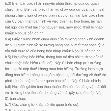
b.3) Biên bản xác nhận nguyên nhân thiệt hại của cơ quan
chức năng: Biên bản xác nhận vụ cháy của cơ quan cảnh sát
phòng cháy chữa cháy nơi xảy ra vụ cháy; văn bản xác nhận
của Ủy ban nhân dân tỉnh về việc thiên tai, hỏa hoạn, tai nạn
bất ngờ gây thiệt hại cho nguyên liệu, máy móc, thiết bị nhập
khẩu: Nộp 01 bản chính
b.4) Giấy chứng nhận giám định của thương nhân kinh doanh
dịch vụ giám định về số lượng hàng hóa bị mất mát hoặc tỷ lệ
tổn thất thực tế của hàng hóa nhập khẩu: Nộp 01 bản chính;
b.5) Hợp đồng bảo hiểm, thông báo trả tiền bồi thường của tổ
chức nhận bảo hiểm (nếu có): Nộp 01 bản chụp (trừ trường
hợp người nộp thuế không mua bảo hiểm). Trường hợp Hợp
đồng bảo hiểm không bao gồm nội dung bồi thường về thuế thì
phải có xác nhận của cơ quan bảo hiểm: Nộp 01 bản chính;
b.6) Hợp đồng/biên bản thỏa thuận đền bù của hãng vận tải đối
với trường hợp tổn thất do hãng vận tải gây ra (nếu có): Nộp
01 bản chụp;
b.7) Các chứng từ khác có liên quan (nếu có).
2. Phân công xử lý hồ sơ