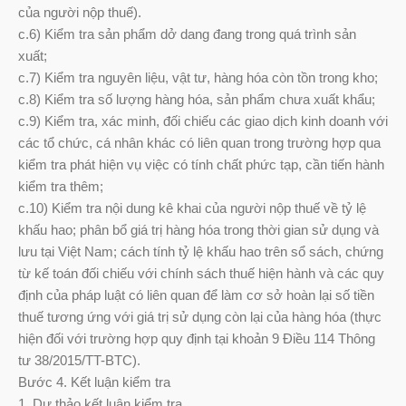
của người nộp thuế).
c.6) Kiểm tra sản phẩm dở dang đang trong quá trình sản
xuất;
c.7) Kiểm tra nguyên liệu, vật tư, hàng hóa còn tồn trong kho;
c.8) Kiểm tra số lượng hàng hóa, sản phẩm chưa xuất khẩu;
c.9) Kiểm tra, xác minh, đối chiếu các giao dịch kinh doanh với
các tổ chức, cá nhân khác có liên quan trong trường hợp qua
kiểm tra phát hiện vụ việc có tính chất phức tạp, cần tiến hành
kiểm tra thêm;
c.10) Kiểm tra nội dung kê khai của người nộp thuế về tỷ lệ
khấu hao; phân bổ giá trị hàng hóa trong thời gian sử dụng và
lưu tại Việt Nam; cách tính tỷ lệ khấu hao trên sổ sách, chứng
từ kế toán đối chiếu với chính sách thuế hiện hành và các quy
định của pháp luật có liên quan để làm cơ sở hoàn lại số tiền
thuế tương ứng với giá trị sử dụng còn lại của hàng hóa (thực
hiện đối với trường hợp quy định tại khoản 9 Điều 114 Thông
tư 38/2015/TT-BTC).
Bước 4. Kết luận kiểm tra
1. Dự thảo kết luận kiểm tra